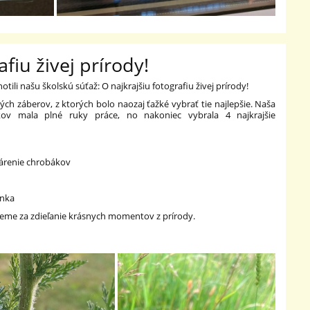
afiu živej prírody!
li našu školskú súťaž: O najkrajšiu fotografiu živej prírody!
ch záberov, z ktorých bolo naozaj ťažké vybrať tie najlepšie. Naša
ov mala plné ruky práce, no nakoniec vybrala 4 najkrajšie
a
 párenie chrobákov
enka
kujeme za zdieľanie krásnych momentov z prírody.