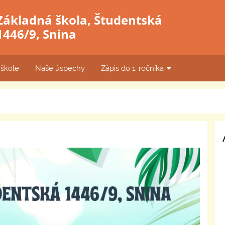
Základná škola, Študentská
1446/9, Snina
 škole
Naše úspechy
Zápis do 1. ročníka