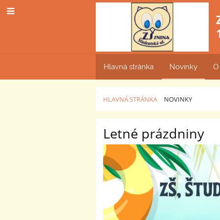
Hlavná stránka
Novinky
O
HLAVNÁ STRÁNKA
NOVINKY
Novinky
Letné prázdniny