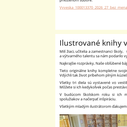
priloženom súbore.
Vyveska_100013370_2026_27_bez_mena
Ilustrované knihy 
Milí žiaci, učitelia a zamestnanci školy,
s 
a výtvarného talentu sa nám podarilo vyt
Najkrajšie rozprávky, Naše obľúbené bájk
Tieto originálne knihy kompletne svojim
Vdýchli tak život príbehom plným kúziel
Všetky tri diela sú vystavené vo vest
Môžete si ich kedykoľvek počas prestávo
V budúcom školskom roku si ich môž
spolužiakov a načerpať inšpiráciu.
Všetkým mladým ilustrátorom ďakujeme 