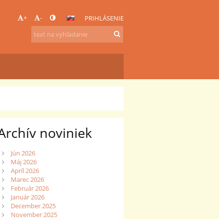
+
-
PRIHLÁSENIE
Archív noviniek
Jún 2026
Máj 2026
Apríl 2026
Marec 2026
Február 2026
Január 2026
December 2025
November 2025