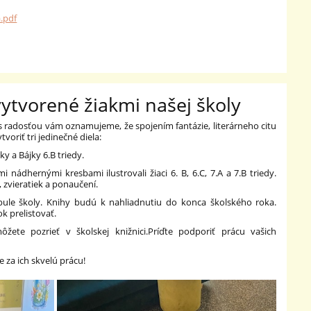
.pdf
vytvorené žiakmi našej školy
radosťou vám oznamujeme, že spojením fantázie, literárneho citu
voriť tri jedinečné diela:
y a Bájky 6.B triedy.
i nádhernými kresbami ilustrovali žiaci 6. B, 6.C, 7.A a 7.B triedy.
, zvieratiek a ponaučení.
ibule školy. Knihy budú k nahliadnutiu do konca školského roka.
k prelistovať.
ete pozrieť v školskej knižnici.
Príďte podporiť prácu vašich
za ich skvelú prácu!