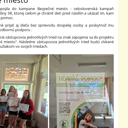
apojila do kampane Bezpečné miesto - celoslovenská kampaň
diny SR, ktorej cieľom je chrániť deti pred násilím a ukázať im, kam
ú pomoc.
ené prijať aj dieťa bez sprievodu dospelej osoby a poskytnúť mu
 odbornú podporu .
e zástupcovia jednotlivých tried na znak zapojenia sa do projektu
né miesto". Následne zástupcovia jednotlivých tried budú získané
užiakom vo svojich triedach.