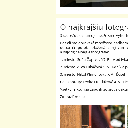
O najkrajšiu fotogr
S radosťou oznamujeme, že sme vyhodnoti
Poslali ste obrovské množstvo nádherný
odborná porota zložená z výtvarník
a najoriginálnejšie fotografie:
1. miesto: Soňa Čopíková 7. B - Modlivk
2. miesto: Alica Lukáčová 1. A - Koník a
3. miesto: Nikol Klimentová 7. A - Ďateľ
Cena poroty: Lenka Fundáková 4. A - Li
Všetkým, ktorí sa zapojili, zo srdca ďa
Zobraziť menej