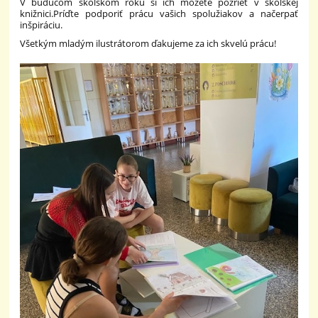
V budúcom školskom roku si ich môžete pozrieť v školskej
knižnici.
Príďte podporiť prácu vašich spolužiakov a načerpať
inšpiráciu.
Všetkým mladým ilustrátorom ďakujeme za ich skvelú prácu!