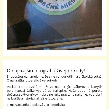
O najkrajšiu fotografiu živej prírody!
S radosťou oznamujeme, že sme vyhodnotili našu školskú súťaž:
O najkrajšiu fotografiu živej prírody!
Poslali ste obrovské množstvo nádherných záberov, z ktorých
bolo naozaj ťažké vybrať tie najlepšie. Naša odborná porota
zložená z výtvarníkov mala plné ruky práce, no nakoniec vybrala 4
najkrajšie a najoriginálnejšie fotografie:
1. miesto: Soňa Čopíková 7. B - Modlivka