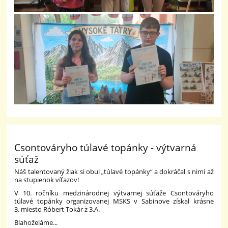
Csontováryho túlavé topánky - výtvarná
súťaž
Náš talentovaný žiak si obul „túlavé topánky“ a dokráčal s nimi až
na stupienok víťazov!
V 10. ročníku medzinárodnej výtvarnej súťaže Csontováryho
túlavé topánky organizovanej MSKS v Sabinove získal krásne
3. miesto Róbert Tokár z 3.A.
Blahoželáme...