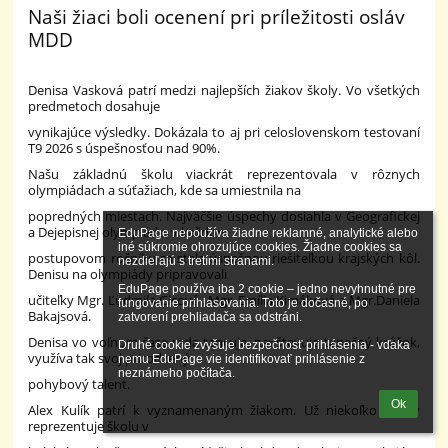
Naši žiaci boli ocenení pri príležitosti osláv
MDD
Denisa Vasková patrí medzi najlepších žiakov školy. Vo všetkých
predmetoch dosahuje
vynikajúce výsledky. Dokázala to aj pri celoslovenskom testovaní
T9 2026 s úspešnosťou nad 90%.
Našu základnú školu viackrát reprezentovala v rôznych
olympiádach a súťažiach, kde sa umiestnila na
popredných miestach. Najväčšie úspechy dosiahla v Geografickej
a Dejepisnej olympiáde, v každom
EduPage nepoužíva žiadne reklamné, analytické alebo 
iné súkromie ohrozujúce cookies. Žiadne cookies sa 
postupovom ročníku sa stala úspešnou riešiteľkou krajských kôl.
nezdieľajú s tretími stranami.

Denisu na olympiády pripravovali
EduPage používa iba 2 cookie – jedno nevyhnutné pre 
učiteľky Mgr. Ľudmila Gicová , Mgr. Emília Kimáková a Mgr.Daniela
fungovanie prihlasovania. Toto je dočasné, po 
Bakajsová.
zatvorení prehliadača sa odstráni.

Denisa vo voľnom čase rada tancuje, navštevuje tanečný krúžok,
Druhé cookie zvyšuje bezpečnosť prihlásenia - vďaka 
využíva tak svoj prirodzený
nemu EduPage vie identifikovať prihlásenie z 
neznámeho počítača.
pohybový talent.
Ok
Alex Kulík patrí k vyznamenaným žiakom. Už niekoľko rokov
reprezentuje školu v