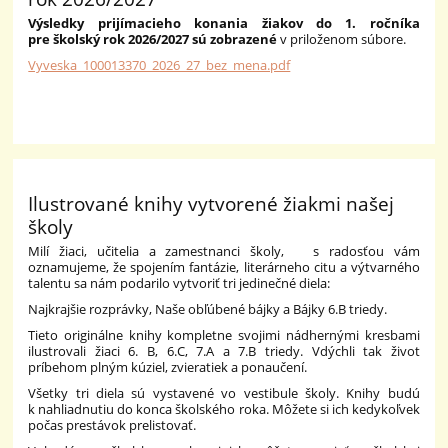
Výsledky prijímacieho konania žiakov do 1. ročníka
pre školský rok 2026/2027 sú zobrazené
v priloženom súbore.
Vyveska_100013370_2026_27_bez_mena.pdf
Ilustrované knihy vytvorené žiakmi našej
školy
Milí žiaci, učitelia a zamestnanci školy,
s radosťou vám
oznamujeme, že spojením fantázie, literárneho citu a výtvarného
talentu sa nám podarilo vytvoriť tri jedinečné diela:
Najkrajšie rozprávky, Naše obľúbené bájky a Bájky 6.B triedy.
Tieto originálne knihy kompletne svojimi nádhernými kresbami
ilustrovali žiaci 6. B, 6.C, 7.A a 7.B triedy. Vdýchli tak život
príbehom plným kúziel, zvieratiek a ponaučení.
Všetky tri diela sú vystavené vo vestibule školy. Knihy budú
k nahliadnutiu do konca školského roka. Môžete si ich kedykoľvek
počas prestávok prelistovať.