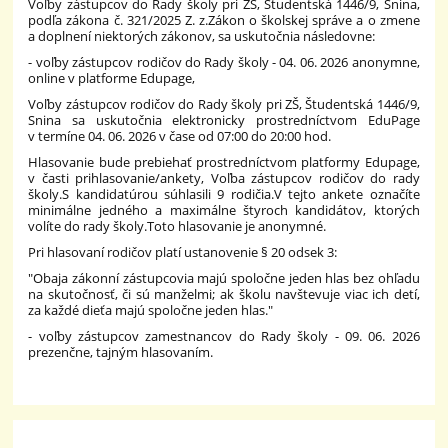
Voľby zástupcov do Rady školy pri ZŠ, Študentská 1446/9, Snina,
podľa zákona č. 321/2025 Z. z.
Zákon o školskej správe a o zmene
a doplnení niektorých zákonov, sa uskutočnia následovne:
- voľby zástupcov rodičov do Rady školy - 04. 06. 2026 anonymne,
online v platforme Edupage,
Voľby zástupcov rodičov do Rady školy pri ZŠ, Študentská 1446/9,
Snina sa uskutočnia elektronicky prostredníctvom EduPage
v termíne 04. 06. 2026 v čase od 07:00 do 20:00 hod.
Hlasovanie bude prebiehať prostredníctvom platformy Edupage,
v časti prihlasovanie/ankety, Voľba zástupcov rodičov do rady
školy.
S kandidatúrou súhlasili 9 rodičia.
V tejto ankete označíte
minimálne jedného a maximálne štyroch kandidátov, ktorých
volíte do rady školy.
Toto hlasovanie je anonymné.
Pri hlasovaní rodičov platí ustanovenie § 20 odsek 3:
"Obaja zákonní zástupcovia majú spoločne jeden hlas bez ohľadu
na skutočnosť, či sú manželmi; ak školu navštevuje viac ich detí,
za každé dieťa majú spoločne jeden hlas."
- voľby zástupcov zamestnancov do Rady školy - 09. 06. 2026
prezenčne, tajným hlasovaním.